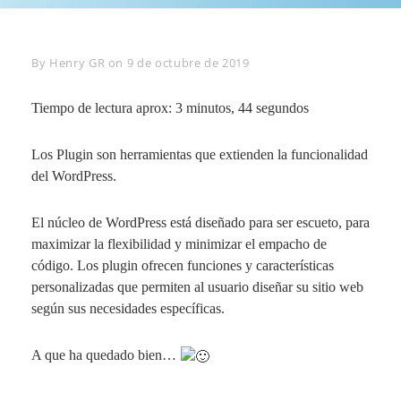
Byline
By
Henry GR
on
9 de octubre de 2019
Tiempo de lectura aprox: 3 minutos, 44 segundos
Los Plugin son herramientas que extienden la funcionalidad
del WordPress.
El núcleo de WordPress está diseñado para ser escueto, para
maximizar la flexibilidad y minimizar el empacho de
código. Los plugin ofrecen funciones y características
personalizadas que permiten al usuario diseñar su sitio web
según sus necesidades específicas.
A que ha quedado bien…